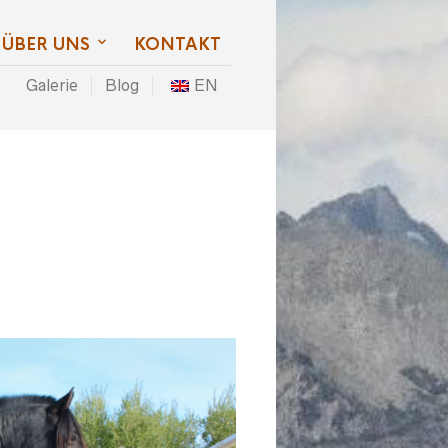
ÜBER UNS
KONTAKT
Galerie
Blog
EN