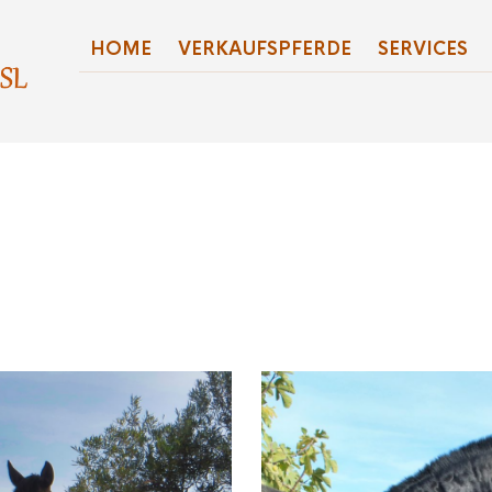
HOME
VERKAUFSPFERDE
SERVICES