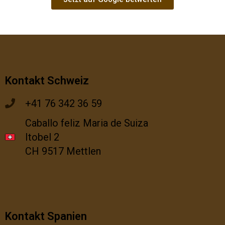
Kontakt Schweiz
+41 76 342 36 59
Caballo feliz Maria de Suiza
Itobel 2
CH 9517 Mettlen
Kontakt Spanien